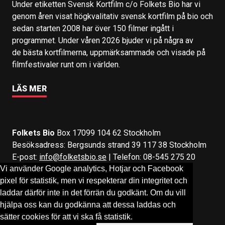
Under etiketten Svensk Kortfilm c/o Folkets Bio har vi
genom åren visat högkvalitativ svensk kortfilm på bio och
sedan starten 2008 har över 150 filmer ingått i
programmet. Under våren 2026 bjuder vi på några av
de bästa kortfilmerna, uppmärksammade och visade på
filmfestivaler runt om i världen.
LÄS MER
Folkets Bio
Box 17099 104 62 Stockholm
Besöksadress: Bergsunds strand 39 117 38 Stockholm
E-post:
info@folketsbio.se
| Telefon: 08-545 275 20
Vi använder Google analytics, Hotjar och Facebook
pixel för statistik, men vi respekterar din integritet och
Följ oss på:
Facebook
&
Instagram
laddar därför inte in det förrän du godkänt. Om du vill
hjälpa oss kan du godkänna att dessa laddas och
sätter cookies för att vi ska få statistik.