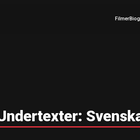
Filmer
Biog
Undertexter:
Svensk