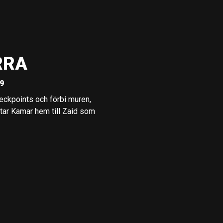
RRA
09
heckpoints och förbi muren,
yttar Kamar hem till Zaid som