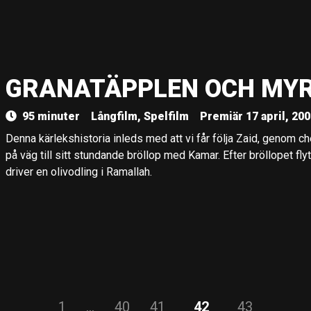
GRANATÄPPLEN OCH MY
95 minuter
Långfilm, Spelfilm
Premiär 17 april, 20
Denna kärlekshistoria inleds med att vi får följa Zaid, genom c
på väg till sitt stundande bröllop med Kamar. Efter bröllopet fl
driver en olivodling i Ramallah.
1
…
40
41
42
43