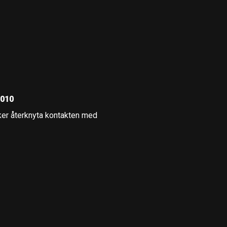
2010
öker återknyta kontakten med