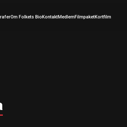
rafer
Om Folkets Bio
Kontakt
Medlem
Filmpaket
Kortfilm
a