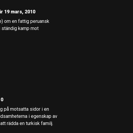
r 19 mars, 2010
e) om en fattig peruansk
 i ständig kamp mot
10
g på motsatta sidor i en
åldsamheterna i egenskap av
tt rädda en turkisk familj.