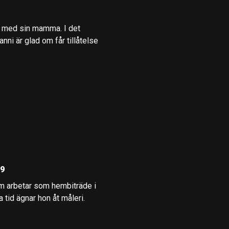
de med sin mamma. I det
i är glad om får tillåtelse
09
m arbetar som hembiträde i
a tid ägnar hon åt måleri.