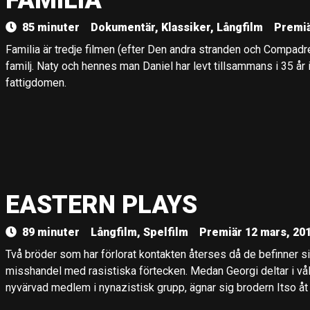
FAMILIA
85 minuter
Dokumentär, Klassiker, Långfilm
Premiä
Familia är tredje filmen (efter Den andra stranden och Compadr
familj. Naty och hennes man Daniel har levt tillsammans i 35 år
fattigdomen.
EASTERN PLAYS
89 minuter
Långfilm, Spelfilm
Premiär 12 mars, 20
Två bröder som har förlorat kontakten återses då de befinner si
misshandel med rasistiska förtecken. Medan Georgi deltar i v
nyvärvad medlem i nynazistisk grupp, ägnar sig brodern Itso åt a