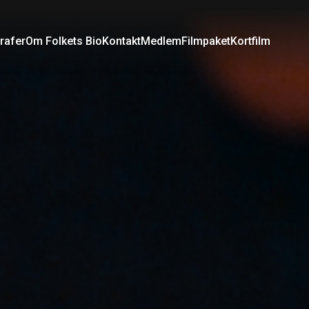
rafer
Om Folkets Bio
Kontakt
Medlem
Filmpaket
Kortfilm