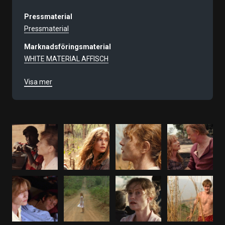
Pressmaterial
Pressmaterial
Marknadsföringsmaterial
WHITE MATERIAL AFFISCH
WHITE MATERIAL REC A4
Visa mer
WHITE MATERIAL REC A3
Filmnummer
9356