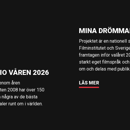
MINA DRÖMMA
Projektet är en nationell
Filminstitutet och Sverig
framtagen inför valåret 
starkt eget filmspråk och
om och delas med publik i
IO VÅREN 2026
genom åren
LÄS MER
rten 2008 har över 150
å några av de bästa
er runt om i världen.