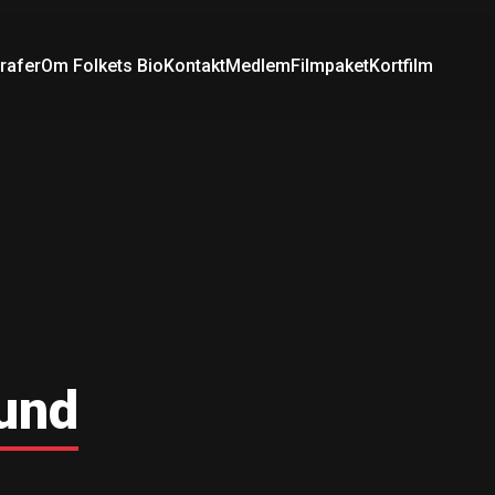
rafer
Om Folkets Bio
Kontakt
Medlem
Filmpaket
Kortfilm
lund