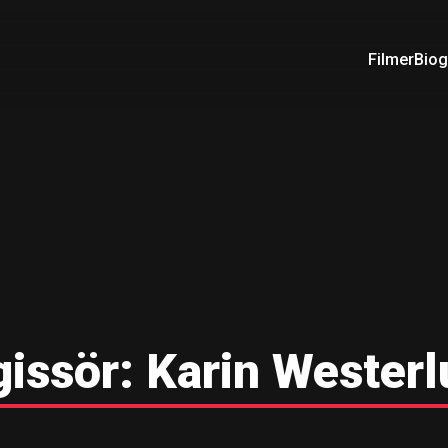
Filmer
Biog
gissör:
Karin Wester