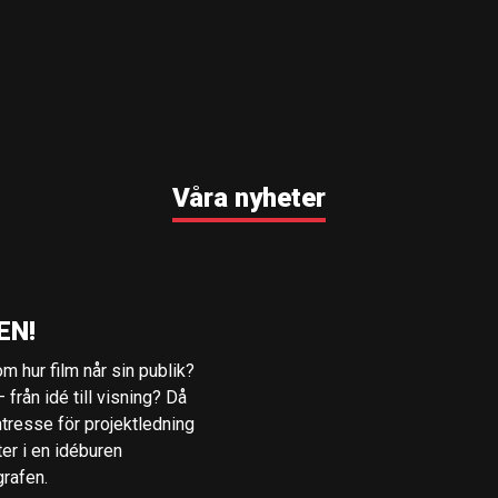
Våra nyheter
EN!
m hur film når sin publik?
 från idé till visning? Då
ntresse för projektledning
ter i en idéburen
grafen.