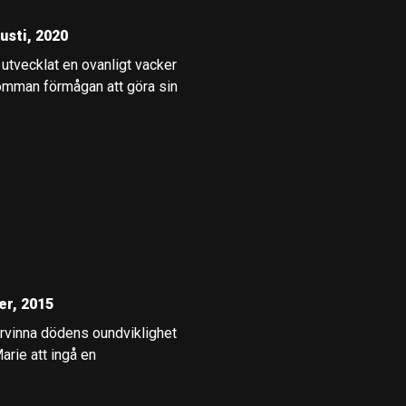
usti, 2020
e utvecklat en ovanligt vacker
omman förmågan att göra sin
er, 2015
ervinna dödens oundviklighet
arie att ingå en