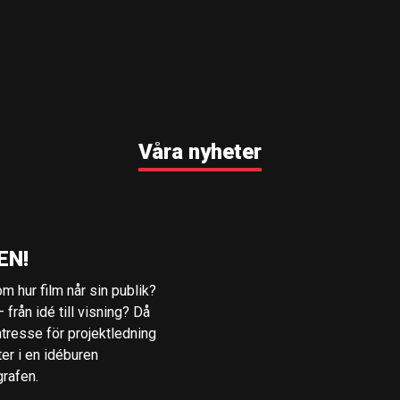
Våra nyheter
EN!
m hur film når sin publik?
 från idé till visning? Då
ntresse för projektledning
ter i en idéburen
grafen.