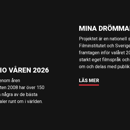
MINA DRÖMMA
Projektet är en nationell
Filminstitutet och Sverig
framtagen inför valåret 
starkt eget filmspråk och
om och delas med publik i
IO VÅREN 2026
genom åren
LÄS MER
rten 2008 har över 150
å några av de bästa
er runt om i världen.