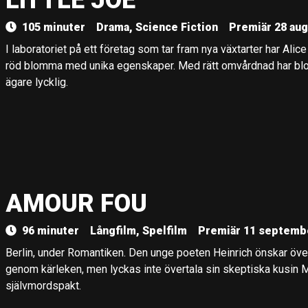
LITTLE JOE
105 minuter
Drama, Science Fiction
Premiär 28 aug
I laboratoriet på ett företag som tar fram nya växtarter har Alic
röd blomma med unika egenskaper. Med rätt omvårdnad har bl
ägare lycklig.
AMOUR FOU
96 minuter
Långfilm, Spelfilm
Premiär 11 septemb
Berlin, under Romantiken. Den unge poeten Heinrich önskar öv
genom kärleken, men lyckas inte övertala sin skeptiska kusin M
självmordspakt.