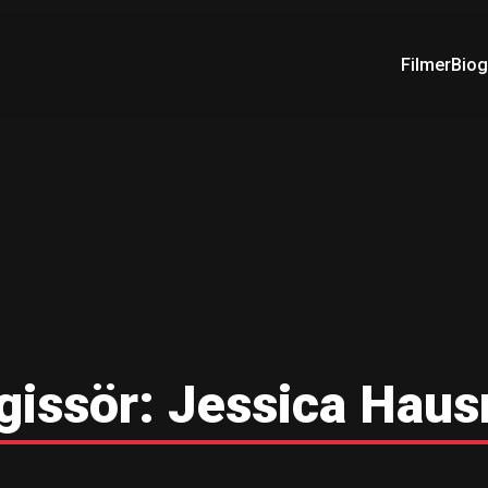
Filmer
Biog
gissör:
Jessica Haus