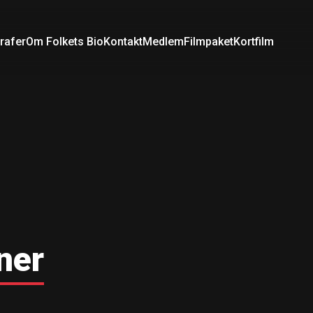
rafer
Om Folkets Bio
Kontakt
Medlem
Filmpaket
Kortfilm
ner