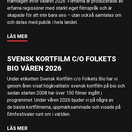
framtagen inför valåret 2026. Filmerna är producerade av
erfarna regissörer med starkt eget filmspråk och är
skapade för att inte bara ses – utan också samtalas om
och delas med publik i hela landet.
LÄS MER
SVENSK KORTFILM C/O FOLKETS
BIO VÅREN 2026
Under etiketten Svensk Kortfilm c/o Folkets Bio har vi
genom åren visat högkvalitativ svensk kortfilm på bio och
sedan starten 2008 har över 150 filmer ingått i
programmet. Under våren 2026 bjuder vi på några av
de bästa kortfilmerna, uppmärksammade och visade på
filmfestivaler runt om i världen.
LÄS MER