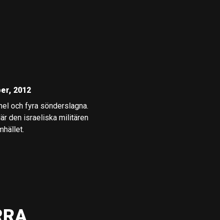
er, 2012
el och fyra sönderslagna.
är den israeliska militären
mhället.
RRA