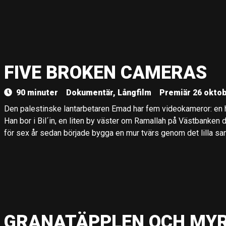
FIVE BROKEN CAMERAS
90 minuter
Dokumentär, Långfilm
Premiär 26 oktob
Den palestinske lantarbetaren Emad har fem videokameror: en h
Han bor i Bil´in, en liten by väster om Ramallah på Västbanken d
för sex år sedan började bygga en mur tvärs genom det lilla sa
GRANATÄPPLEN OCH MY