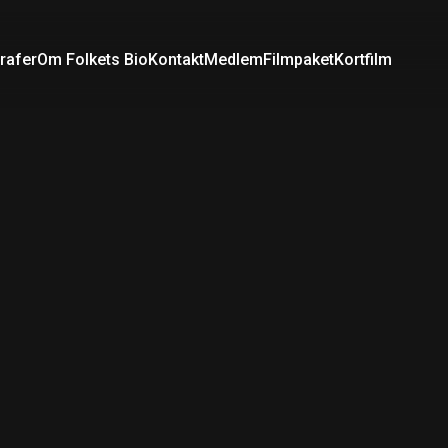
rafer
Om Folkets Bio
Kontakt
Medlem
Filmpaket
Kortfilm