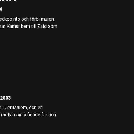
09
heckpoints och förbi muren,
yttar Kamar hem till Zaid som
 2003
r i Jerusalem, och en
 mellan sin plågade far och