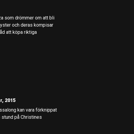
za som drömmer om att bli
syster och deras kompisar
d att köpa riktiga
r, 2015
ssalong kan vara förknippat
n stund på Christines