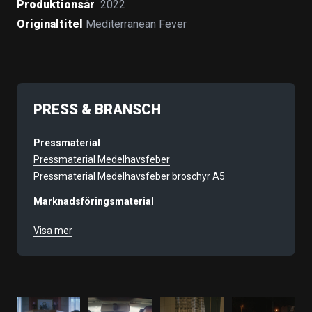
Produktionsår
2022
Originaltitel
Mediterranean Fever
PRESS & BRANSCH
Pressmaterial
Pressmaterial Medelhavsfeber
Pressmaterial Medelhavsfeber broschyr A5
Marknadsföringsmaterial
Medelhavsfeber, Affisch A4 jpg
Visa mer
Medelhavsfeber, Affisch A4 pdf
Medelhavsfeber Facebookbanner
Medelhavsfeber Instagram
Medelhavsfeber - story 1, Knuffen (del 1)
Medelhavsfeber - story 2, (Knuffen (del 2)