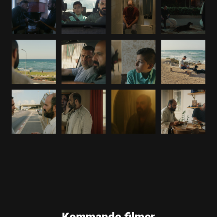
Medelhavsfeber - story 3, Josephine(del 1)
Medelhavsfeber - story 4, Josephine(del 2)
Medelhavsfeber - story 5, Yrkesmördare (del 1)
Medelhavsfeber - story 6, Yrkesmördare (del 2)
Medelhavsfeber - teaser 5, Yrkesmördare
Medelhavsfeber - teaser 1, Knuffen (del 1)
Medelhavsfeber - teaser 2, Knuffen (del 2)
Medelhavsfeber - teaser 3, Josephine (del 1)
Medelhavsfeber - teaser 4, Josephine (del 2)
Medelhavsfeber - story 1 (arabisk titel)
Medelhavsfeber - story 2 (arabisk titel)
Medelhavsfeber - teaser 1 (arabisk titel)
Medelhavsfeber - teaser 2 (arabisk titel)
Medelhavsfeber - Instagram REC
Medelhavsfeber - Facebookbanner REC
Medelhavsfeber - REC A3 jpg
Medelhavsfeber - REC A3 pdf
Videohälsning - Maha Haj
Kommande filmer