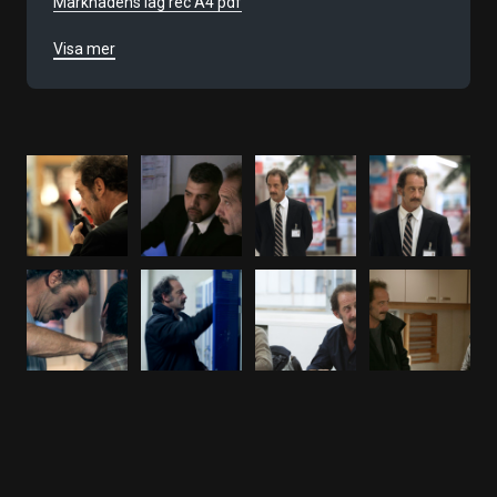
Marknadens lag rec A4 pdf
Marknadens lag rec A4 jpg
Visa mer
Filmnummer
9723