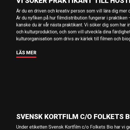
VI SÖKER PRAKTIKANT TILL HÖST
Är du en driven och kreativ person som vill lära dig mer o
Är du nyfiken på hur filmdistribution fungerar i praktiken –
kanske du är vår nästa praktikant. Vi söker dig som har i
och kulturproduktion, och som vill utveckla dina färdighe
kulturorganisation som drivs av kärlek till filmen och bio
LÄS MER
SVENSK KORTFILM C/O FOLKETS B
Under etiketten Svensk Kortfilm c/o Folkets Bio har vi 