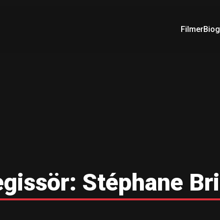
Filmer
Biog
gissör:
Stéphane Br