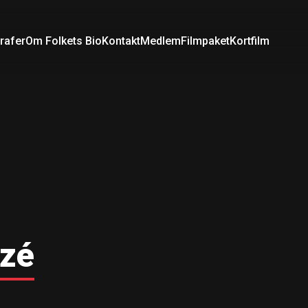
rafer
Om Folkets Bio
Kontakt
Medlem
Filmpaket
Kortfilm
izé