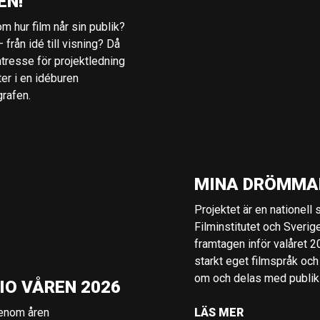
EN!
m hur film når sin publik?
 från idé till visning? Då
ntresse för projektledning
ter i en idéburen
grafen.
MINA DRÖMMA
Projektet är en nationell
Filminstitutet och Sverig
framtagen inför valåret 
starkt eget filmspråk och
om och delas med publik i
IO VÅREN 2026
genom åren
LÄS MER