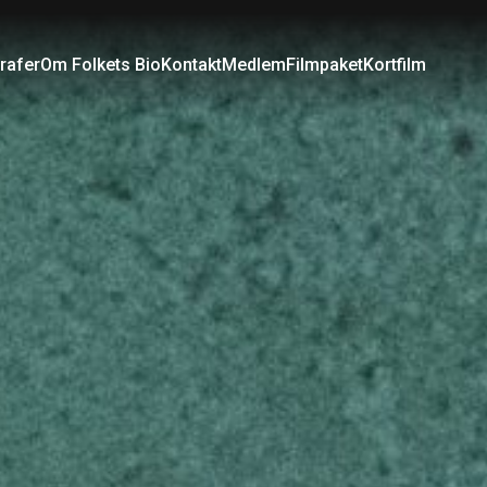
rafer
Om Folkets Bio
Kontakt
Medlem
Filmpaket
Kortfilm