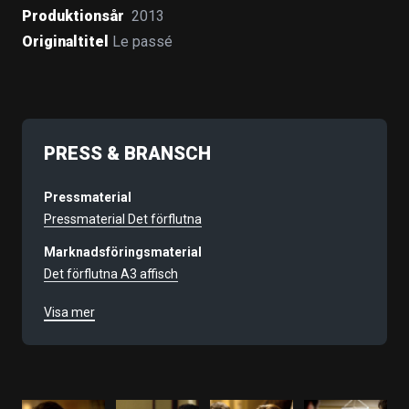
Produktionsår
2013
Originaltitel
Le passé
PRESS & BRANSCH
Pressmaterial
Pressmaterial Det förflutna
Marknadsföringsmaterial
Det förflutna A3 affisch
Det förflutna A4 affisch
Visa mer
Det förflutna A3 med citat
Det förflutna A4 med citat
Filmnummer
9602