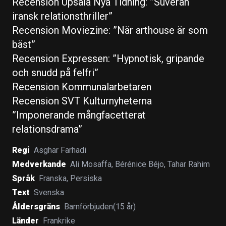
Recension Upsala Nya Tidning: ”Suverän
iransk relationsthriller”
Recension Moviezine: ”När arthouse är som
bäst”
Recension Expressen: ”Hypnotisk, gripande
och snudd på felfri”
Recension Kommunalarbetaren
Recension SVT Kulturnyheterna
”Imponerande mångfacetterat
relationsdrama”
Regi
Asghar Farhadi
Medverkande
Ali Mosaffa
,
Bérénice Béjo
,
Tahar Rahim
Språk
Franska
,
Persiska
Text
Svenska
Åldersgräns
Barnförbjuden(15 år)
Länder
Frankrike