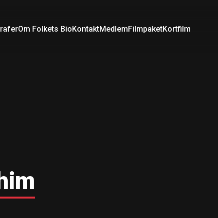
rafer
Om Folkets Bio
Kontakt
Medlem
Filmpaket
Kortfilm
him