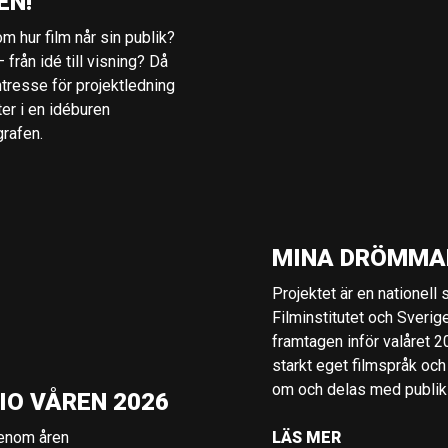
EN!
m hur film når sin publik?
 från idé till visning? Då
ntresse för projektledning
ter i en idéburen
grafen.
MINA DRÖMMA
Projektet är en nationell
Filminstitutet och Sverig
framtagen inför valåret 
starkt eget filmspråk och
om och delas med publik i
IO VÅREN 2026
genom åren
LÄS MER