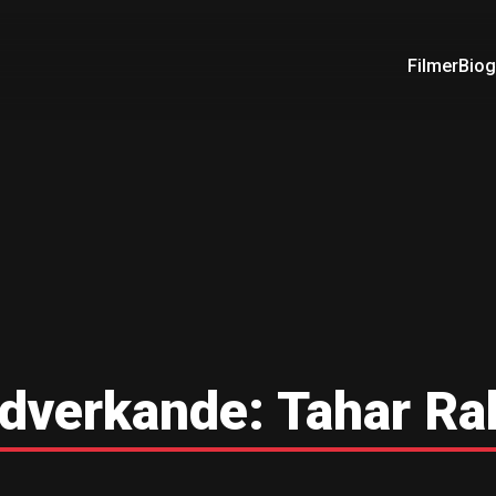
Filmer
Biog
dverkande:
Tahar Ra