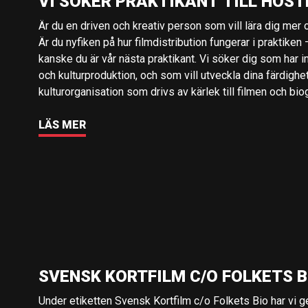
VI SÖKER PRAKTIKANT TILL HÖST
Är du en driven och kreativ person som vill lära dig mer o
Är du nyfiken på hur filmdistribution fungerar i praktiken –
kanske du är vår nästa praktikant. Vi söker dig som har i
och kulturproduktion, och som vill utveckla dina färdighe
kulturorganisation som drivs av kärlek till filmen och bio
LÄS MER
SVENSK KORTFILM C/O FOLKETS B
Under etiketten Svensk Kortfilm c/o Folkets Bio har vi 