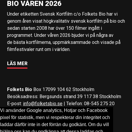
BIO VÅREN 2026
Under etiketten Svensk Kortfilm c/o Folkets Bio har vi
genom åren visat högkvalitativ svensk kortfilm på bio och
sedan starten 2008 har över 150 filmer ingått i
programmet. Under våren 2026 bjuder vi på några av
de bästa kortfilmerna, uppmärksammade och visade på
filmfestivaler runt om i världen.
LÄS MER
Folkets Bio
Box 17099 104 62 Stockholm
Besöksadress: Bergsunds strand 39 117 38 Stockholm
E-post:
info@folketsbio.se
| Telefon: 08-545 275 20
Vi använder Google analytics, Hotjar och Facebook
pixel för statistik, men vi respekterar din integritet och
Följ oss på:
Facebook
&
Instagram
laddar därför inte in det förrän du godkänt. Om du vill
hjälpa oss kan du godkänna att dessa laddas och