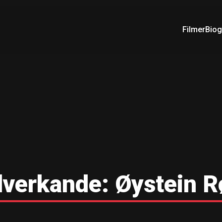
Filmer
Biog
verkande:
Øystein R