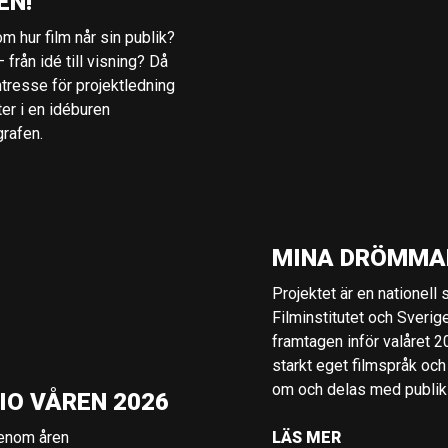
EN!
m hur film når sin publik?
 från idé till visning? Då
ntresse för projektledning
ter i en idéburen
grafen.
MINA DRÖMMA
Projektet är en nationell
Filminstitutet och Sverig
framtagen inför valåret 
starkt eget filmspråk och
om och delas med publik i
IO VÅREN 2026
genom åren
LÄS MER