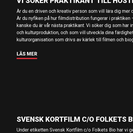
VI SÖKER PRAKTIKANT TILL HÖST
Är du en driven och kreativ person som vill lära dig mer o
Är du nyfiken på hur filmdistribution fungerar i praktiken –
kanske du är vår nästa praktikant. Vi söker dig som har i
och kulturproduktion, och som vill utveckla dina färdighe
kulturorganisation som drivs av kärlek till filmen och bio
LÄS MER
SVENSK KORTFILM C/O FOLKETS B
Under etiketten Svensk Kortfilm c/o Folkets Bio har vi 