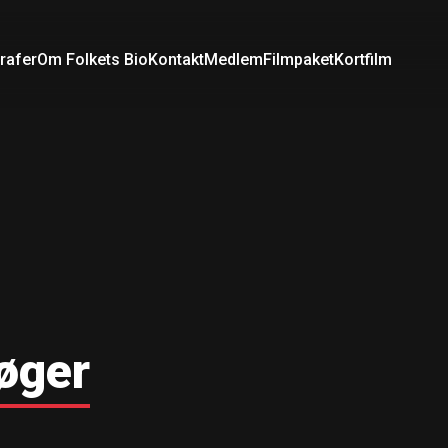
rafer
Om Folkets Bio
Kontakt
Medlem
Filmpaket
Kortfilm
øger