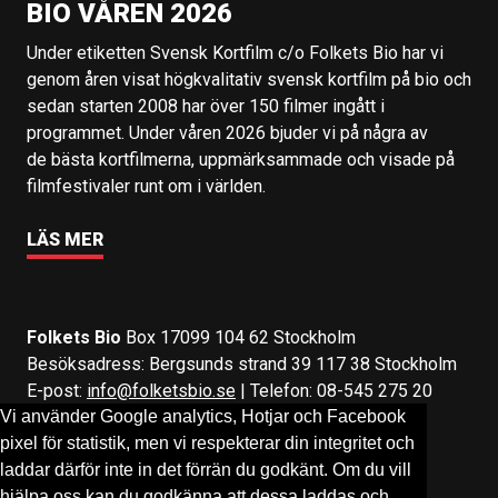
BIO VÅREN 2026
Under etiketten Svensk Kortfilm c/o Folkets Bio har vi
genom åren visat högkvalitativ svensk kortfilm på bio och
sedan starten 2008 har över 150 filmer ingått i
programmet. Under våren 2026 bjuder vi på några av
de bästa kortfilmerna, uppmärksammade och visade på
filmfestivaler runt om i världen.
LÄS MER
Folkets Bio
Box 17099 104 62 Stockholm
Besöksadress: Bergsunds strand 39 117 38 Stockholm
E-post:
info@folketsbio.se
| Telefon: 08-545 275 20
Vi använder Google analytics, Hotjar och Facebook
pixel för statistik, men vi respekterar din integritet och
Följ oss på:
Facebook
&
Instagram
laddar därför inte in det förrän du godkänt. Om du vill
hjälpa oss kan du godkänna att dessa laddas och