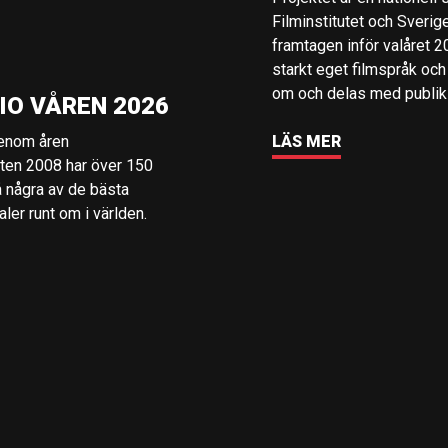
Filminstitutet och Sverig
framtagen inför valåret 
starkt eget filmspråk och
om och delas med publik i
IO VÅREN 2026
genom åren
LÄS MER
rten 2008 har över 150
å några av de bästa
er runt om i världen.