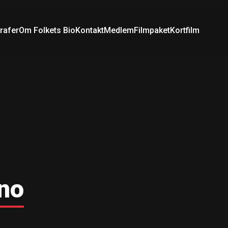
rafer
Om Folkets Bio
Kontakt
Medlem
Filmpaket
Kortfilm
ino