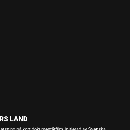
RS LAND
 satsning på kort dokumentärfilm, initierad av Svenska