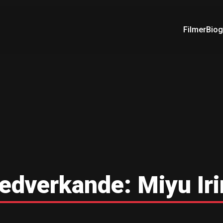
Filmer
Biog
edverkande:
Miyu Ir