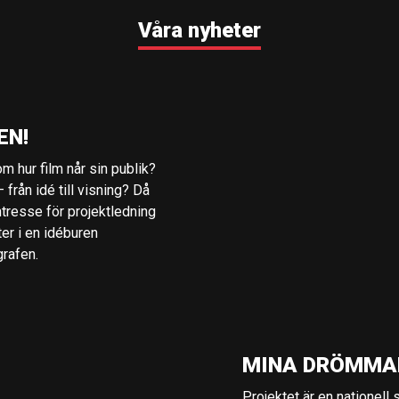
Våra nyheter
EN!
m hur film når sin publik?
 från idé till visning? Då
ntresse för projektledning
ter i en idéburen
grafen.
MINA DRÖMMA
Projektet är en nationell