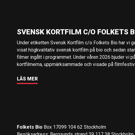
SVENSK KORTFILM C/O FOLKETS B
Under etiketten Svensk Kortfilm c/o Folkets Bio har vi 
visat högkvalitativ svensk kortfilm på bio och sedan sta
filmer ingått i programmet. Under våren 2026 bjuder vi p
kortfilmerna, uppmärksammade och visade på filmfestival
LÄS MER
Folkets Bio
Box 17099 104 62 Stockholm
Besöksadress: Bergsunds strand 39 117 38 Stockholm