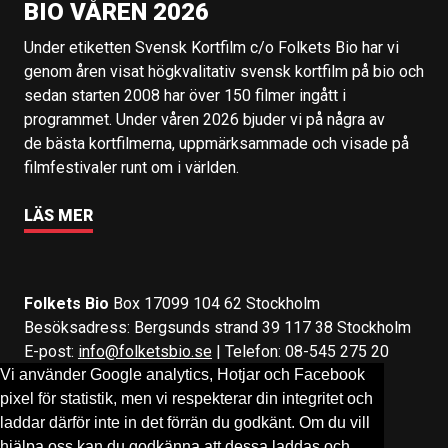
BIO VÅREN 2026
Under etiketten Svensk Kortfilm c/o Folkets Bio har vi
genom åren visat högkvalitativ svensk kortfilm på bio och
sedan starten 2008 har över 150 filmer ingått i
programmet. Under våren 2026 bjuder vi på några av
de bästa kortfilmerna, uppmärksammade och visade på
filmfestivaler runt om i världen.
LÄS MER
Folkets Bio
Box 17099 104 62 Stockholm
Besöksadress: Bergsunds strand 39 117 38 Stockholm
E-post:
info@folketsbio.se
| Telefon: 08-545 275 20
Vi använder Google analytics, Hotjar och Facebook
pixel för statistik, men vi respekterar din integritet och
Följ oss på:
Facebook
&
Instagram
laddar därför inte in det förrän du godkänt. Om du vill
hjälpa oss kan du godkänna att dessa laddas och