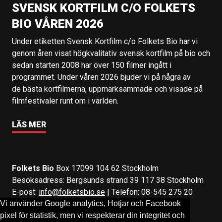
SVENSK KORTFILM C/O FOLKETS
BIO VÅREN 2026
Under etiketten Svensk Kortfilm c/o Folkets Bio har vi
genom åren visat högkvalitativ svensk kortfilm på bio och
sedan starten 2008 har över 150 filmer ingått i
programmet. Under våren 2026 bjuder vi på några av
de bästa kortfilmerna, uppmärksammade och visade på
filmfestivaler runt om i världen.
LÄS MER
Folkets Bio
Box 17099 104 62 Stockholm
Besöksadress: Bergsunds strand 39 117 38 Stockholm
E-post:
info@folketsbio.se
| Telefon: 08-545 275 20
Vi använder Google analytics, Hotjar och Facebook
pixel för statistik, men vi respekterar din integritet och
Följ oss på:
Facebook
&
Instagram