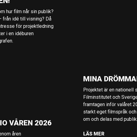
EN!
m hur film når sin publik?
 från idé till visning? Då
ntresse för projektledning
ter i en idéburen
grafen.
MINA DRÖMMA
Projektet är en nationell
Filminstitutet och Sverig
framtagen inför valåret 
starkt eget filmspråk och
om och delas med publik i
IO VÅREN 2026
genom åren
LÄS MER