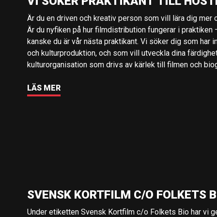
VI SÖKER PRAKTIKANT TILL HÖST
Är du en driven och kreativ person som vill lära dig mer o
Är du nyfiken på hur filmdistribution fungerar i praktiken –
kanske du är vår nästa praktikant. Vi söker dig som har i
och kulturproduktion, och som vill utveckla dina färdighe
kulturorganisation som drivs av kärlek till filmen och bio
LÄS MER
SVENSK KORTFILM C/O FOLKETS B
Under etiketten Svensk Kortfilm c/o Folkets Bio har vi 