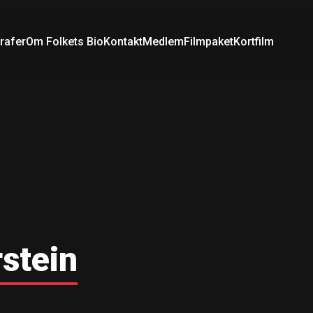
rafer
Om Folkets Bio
Kontakt
Medlem
Filmpaket
Kortfilm
rstein