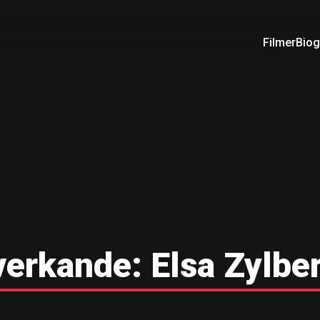
Filmer
Biog
erkande:
Elsa Zylbe