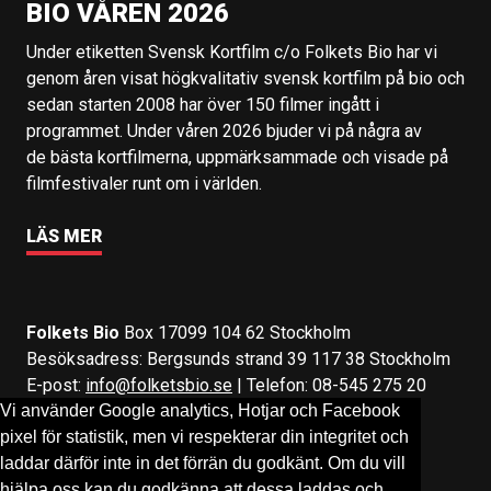
BIO VÅREN 2026
Under etiketten Svensk Kortfilm c/o Folkets Bio har vi
genom åren visat högkvalitativ svensk kortfilm på bio och
sedan starten 2008 har över 150 filmer ingått i
programmet. Under våren 2026 bjuder vi på några av
de bästa kortfilmerna, uppmärksammade och visade på
filmfestivaler runt om i världen.
LÄS MER
Folkets Bio
Box 17099 104 62 Stockholm
Besöksadress: Bergsunds strand 39 117 38 Stockholm
E-post:
info@folketsbio.se
| Telefon: 08-545 275 20
Vi använder Google analytics, Hotjar och Facebook
pixel för statistik, men vi respekterar din integritet och
Följ oss på:
Facebook
&
Instagram
laddar därför inte in det förrän du godkänt. Om du vill
hjälpa oss kan du godkänna att dessa laddas och