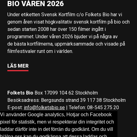
BIO VÅREN 2026
Under etiketten Svensk Kortfilm c/o Folkets Bio har vi
genom åren visat högkvalitativ svensk kortfilm på bio och
sedan starten 2008 har över 150 filmer ingått i
programmet. Under våren 2026 bjuder vi på några av
de bästa kortfilmerna, uppmärksammade och visade på
filmfestivaler runt om i världen.
LÄS MER
Folkets Bio
Box 17099 104 62 Stockholm
Besöksadress: Bergsunds strand 39 117 38 Stockholm
E-post:
info@folketsbio.se
| Telefon: 08-545 275 20
Vi använder Google analytics, Hotjar och Facebook
pixel för statistik, men vi respekterar din integritet och
Följ oss på:
Facebook
&
Instagram
laddar därför inte in det förrän du godkänt. Om du vill
hjälpa oss kan du godkänna att dessa laddas och