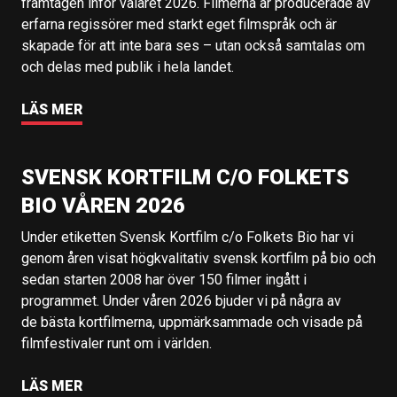
framtagen inför valåret 2026. Filmerna är producerade av
erfarna regissörer med starkt eget filmspråk och är
skapade för att inte bara ses – utan också samtalas om
och delas med publik i hela landet.
LÄS MER
SVENSK KORTFILM C/O FOLKETS
BIO VÅREN 2026
Under etiketten Svensk Kortfilm c/o Folkets Bio har vi
genom åren visat högkvalitativ svensk kortfilm på bio och
sedan starten 2008 har över 150 filmer ingått i
programmet. Under våren 2026 bjuder vi på några av
de bästa kortfilmerna, uppmärksammade och visade på
filmfestivaler runt om i världen.
LÄS MER