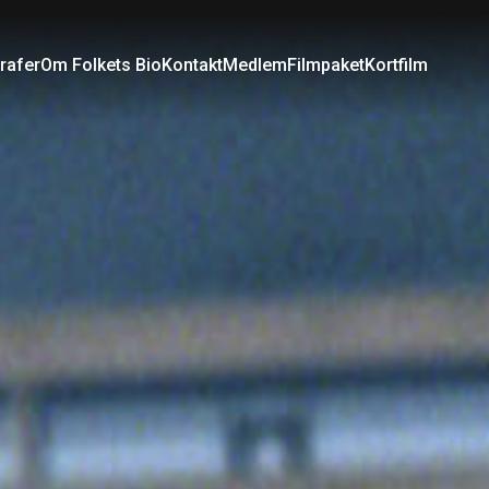
rafer
Om Folkets Bio
Kontakt
Medlem
Filmpaket
Kortfilm