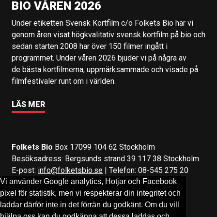
BIO VÅREN 2026
Under etiketten Svensk Kortfilm c/o Folkets Bio har vi
genom åren visat högkvalitativ svensk kortfilm på bio och
sedan starten 2008 har över 150 filmer ingått i
programmet. Under våren 2026 bjuder vi på några av
de bästa kortfilmerna, uppmärksammade och visade på
filmfestivaler runt om i världen.
LÄS MER
Folkets Bio
Box 17099 104 62 Stockholm
Besöksadress: Bergsunds strand 39 117 38 Stockholm
E-post:
info@folketsbio.se
| Telefon: 08-545 275 20
Vi använder Google analytics, Hotjar och Facebook
pixel för statistik, men vi respekterar din integritet och
Följ oss på:
Facebook
&
Instagram
laddar därför inte in det förrän du godkänt. Om du vill
hjälpa oss kan du godkänna att dessa laddas och