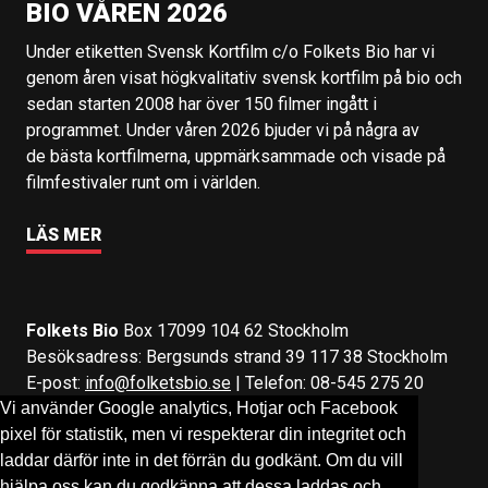
BIO VÅREN 2026
Under etiketten Svensk Kortfilm c/o Folkets Bio har vi
genom åren visat högkvalitativ svensk kortfilm på bio och
sedan starten 2008 har över 150 filmer ingått i
programmet. Under våren 2026 bjuder vi på några av
de bästa kortfilmerna, uppmärksammade och visade på
filmfestivaler runt om i världen.
LÄS MER
Folkets Bio
Box 17099 104 62 Stockholm
Besöksadress: Bergsunds strand 39 117 38 Stockholm
E-post:
info@folketsbio.se
| Telefon: 08-545 275 20
Vi använder Google analytics, Hotjar och Facebook
pixel för statistik, men vi respekterar din integritet och
Följ oss på:
Facebook
&
Instagram
laddar därför inte in det förrän du godkänt. Om du vill
hjälpa oss kan du godkänna att dessa laddas och