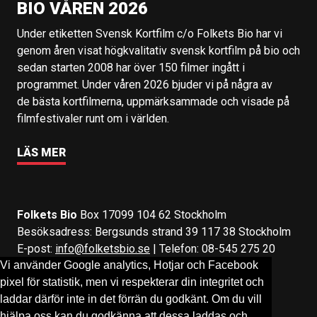
BIO VÅREN 2026
Under etiketten Svensk Kortfilm c/o Folkets Bio har vi
genom åren visat högkvalitativ svensk kortfilm på bio och
sedan starten 2008 har över 150 filmer ingått i
programmet. Under våren 2026 bjuder vi på några av
de bästa kortfilmerna, uppmärksammade och visade på
filmfestivaler runt om i världen.
LÄS MER
Folkets Bio
Box 17099 104 62 Stockholm
Besöksadress: Bergsunds strand 39 117 38 Stockholm
E-post:
info@folketsbio.se
| Telefon: 08-545 275 20
Vi använder Google analytics, Hotjar och Facebook
pixel för statistik, men vi respekterar din integritet och
Följ oss på:
Facebook
&
Instagram
laddar därför inte in det förrän du godkänt. Om du vill
hjälpa oss kan du godkänna att dessa laddas och