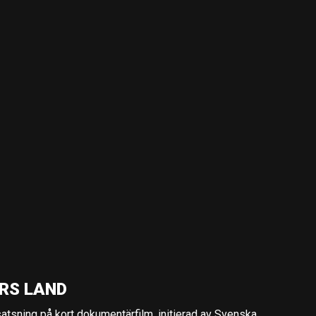
RS LAND
 satsning på kort dokumentärfilm, initierad av Svenska