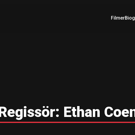
Filmer
Biog
Regissör:
Ethan Coe