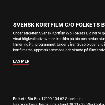
SVENSK KORTFILM C/O FOLKETS B
Under etiketten Svensk Kortfilm c/o Folkets Bio har vi 
visat högkvalitativ svensk kortfilm på bio och sedan sta
filmer ingått i programmet. Under våren 2026 bjuder vi p
kortfilmerna, uppmärksammade och visade på filmfestival
LÄS MER
Folkets Bio
Box 17099 104 62 Stockholm
Besöksadress: Bergsunds strand 39 117 38 Stockholm