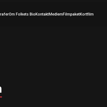
rafer
Om Folkets Bio
Kontakt
Medlem
Filmpaket
Kortfilm
n