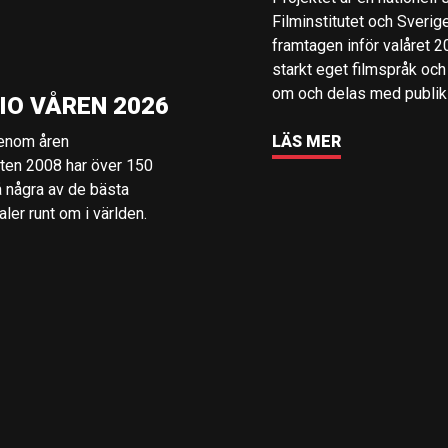
Filminstitutet och Sverig
framtagen inför valåret 
starkt eget filmspråk och
om och delas med publik i
IO VÅREN 2026
genom åren
LÄS MER
rten 2008 har över 150
å några av de bästa
er runt om i världen.