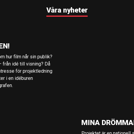
Våra nyheter
EN!
m hur film når sin publik?
 från idé till visning? Då
ntresse för projektledning
ter i en idéburen
grafen.
MINA DRÖMMA
Projektet är en nationell