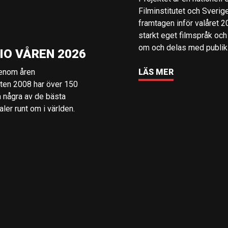
Filminstitutet och Sverig
framtagen inför valåret 
starkt eget filmspråk och
om och delas med publik i
IO VÅREN 2026
genom åren
LÄS MER
rten 2008 har över 150
å några av de bästa
er runt om i världen.