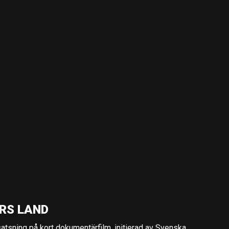
RS LAND
 satsning på kort dokumentärfilm, initierad av Svenska