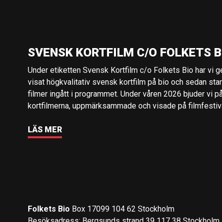
SVENSK KORTFILM C/O FOLKETS B
Under etiketten Svensk Kortfilm c/o Folkets Bio har vi 
visat högkvalitativ svensk kortfilm på bio och sedan sta
filmer ingått i programmet. Under våren 2026 bjuder vi p
kortfilmerna, uppmärksammade och visade på filmfestival
LÄS MER
Folkets Bio
Box 17099 104 62 Stockholm
Besöksadress: Bergsunds strand 39 117 38 Stockholm