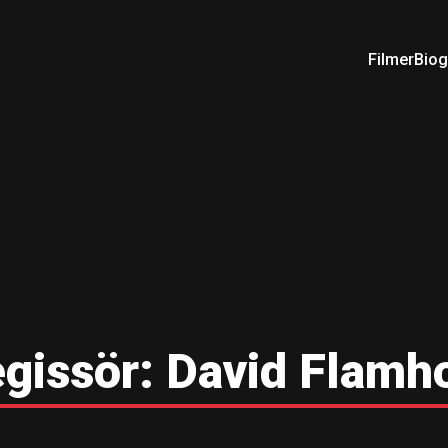
Filmer
Biog
gissör:
David Flamh