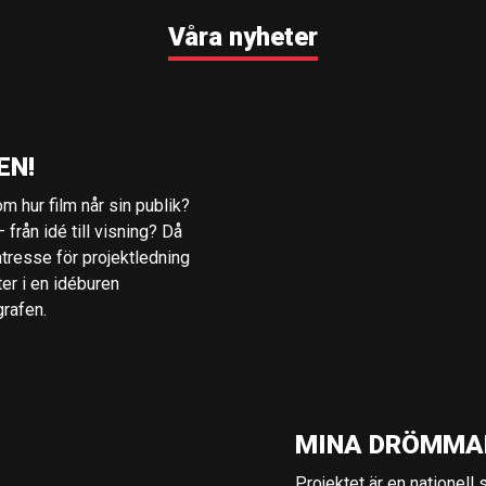
Våra nyheter
EN!
m hur film når sin publik?
 från idé till visning? Då
ntresse för projektledning
ter i en idéburen
grafen.
MINA DRÖMMA
Projektet är en nationell