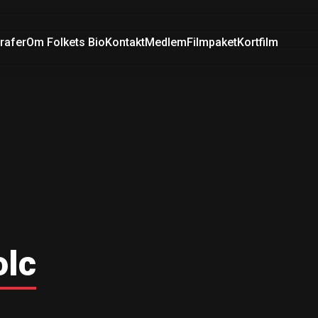
rafer
Om Folkets Bio
Kontakt
Medlem
Filmpaket
Kortfilm
olc