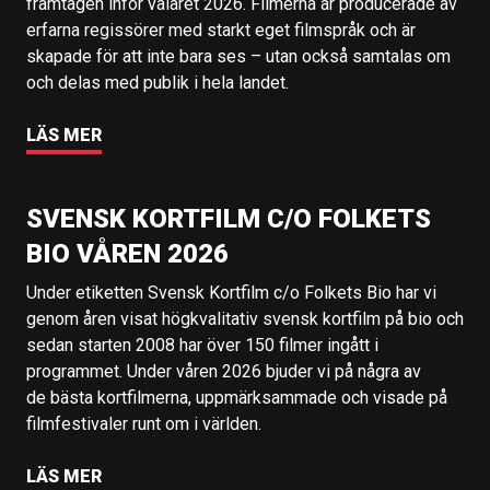
framtagen inför valåret 2026. Filmerna är producerade av
erfarna regissörer med starkt eget filmspråk och är
skapade för att inte bara ses – utan också samtalas om
och delas med publik i hela landet.
LÄS MER
SVENSK KORTFILM C/O FOLKETS
BIO VÅREN 2026
Under etiketten Svensk Kortfilm c/o Folkets Bio har vi
genom åren visat högkvalitativ svensk kortfilm på bio och
sedan starten 2008 har över 150 filmer ingått i
programmet. Under våren 2026 bjuder vi på några av
de bästa kortfilmerna, uppmärksammade och visade på
filmfestivaler runt om i världen.
LÄS MER