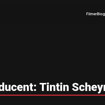
Filmer
Biog
ducent:
Tintin Schey