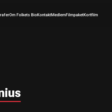
rafer
Om Folkets Bio
Kontakt
Medlem
Filmpaket
Kortfilm
nius