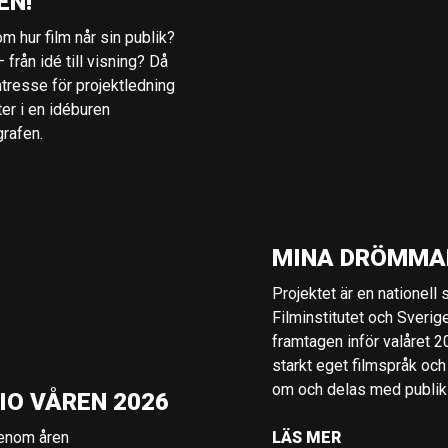
EN!
m hur film når sin publik?
 från idé till visning? Då
ntresse för projektledning
ter i en idéburen
grafen.
MINA DRÖMMA
Projektet är en nationell
Filminstitutet och Sverig
framtagen inför valåret 
starkt eget filmspråk och
om och delas med publik i
IO VÅREN 2026
genom åren
LÄS MER