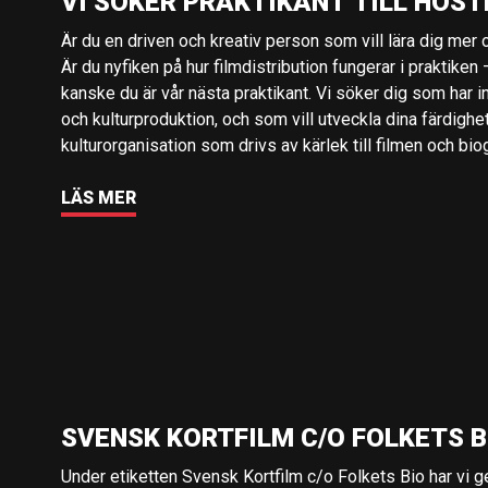
VI SÖKER PRAKTIKANT TILL HÖST
Är du en driven och kreativ person som vill lära dig mer o
Är du nyfiken på hur filmdistribution fungerar i praktiken –
kanske du är vår nästa praktikant. Vi söker dig som har i
och kulturproduktion, och som vill utveckla dina färdighe
kulturorganisation som drivs av kärlek till filmen och bio
LÄS MER
SVENSK KORTFILM C/O FOLKETS B
Under etiketten Svensk Kortfilm c/o Folkets Bio har vi 