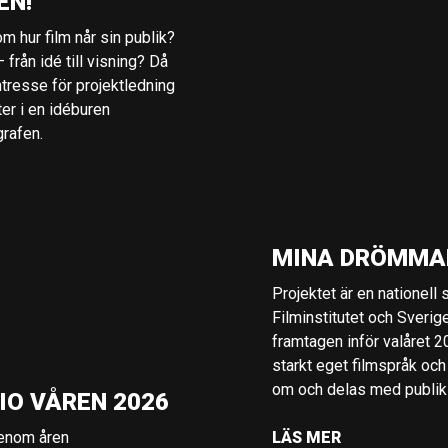
EN!
m hur film når sin publik?
 från idé till visning? Då
ntresse för projektledning
ter i en idéburen
grafen.
MINA DRÖMMA
Projektet är en nationell
Filminstitutet och Sverig
framtagen inför valåret 
starkt eget filmspråk och
om och delas med publik i
IO VÅREN 2026
genom åren
LÄS MER