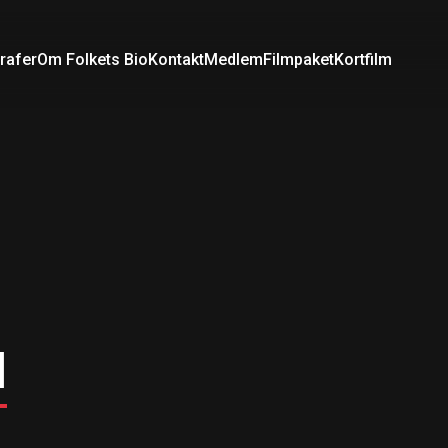
rafer
Om Folkets Bio
Kontakt
Medlem
Filmpaket
Kortfilm
l