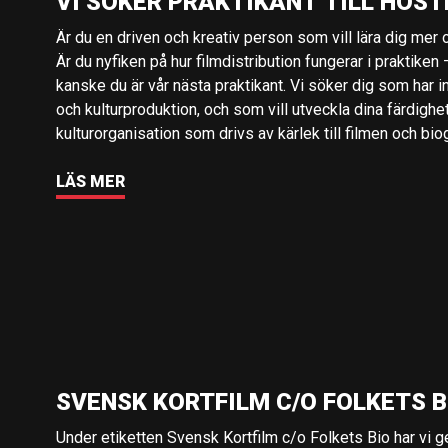
VI SÖKER PRAKTIKANT TILL HÖST
Är du en driven och kreativ person som vill lära dig mer o
Är du nyfiken på hur filmdistribution fungerar i praktiken –
kanske du är vår nästa praktikant. Vi söker dig som har i
och kulturproduktion, och som vill utveckla dina färdighe
kulturorganisation som drivs av kärlek till filmen och bio
LÄS MER
SVENSK KORTFILM C/O FOLKETS B
Under etiketten Svensk Kortfilm c/o Folkets Bio har vi 