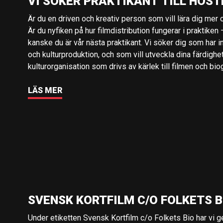
VI SÖKER PRAKTIKANT TILL HÖST
Är du en driven och kreativ person som vill lära dig mer o
Är du nyfiken på hur filmdistribution fungerar i praktiken –
kanske du är vår nästa praktikant. Vi söker dig som har i
och kulturproduktion, och som vill utveckla dina färdighe
kulturorganisation som drivs av kärlek till filmen och bio
LÄS MER
SVENSK KORTFILM C/O FOLKETS B
Under etiketten Svensk Kortfilm c/o Folkets Bio har vi 