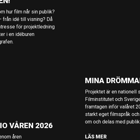
EN!
m hur film når sin publik?
 från idé till visning? Då
ntresse för projektledning
ter i en idéburen
grafen.
MINA DRÖMMA
Projektet är en nationell
Filminstitutet och Sverig
framtagen inför valåret 
starkt eget filmspråk och
om och delas med publik i
IO VÅREN 2026
genom åren
LÄS MER