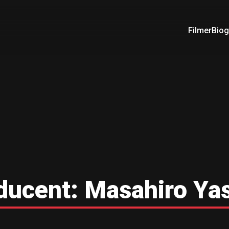
Filmer
Biog
ducent:
Masahiro Ya