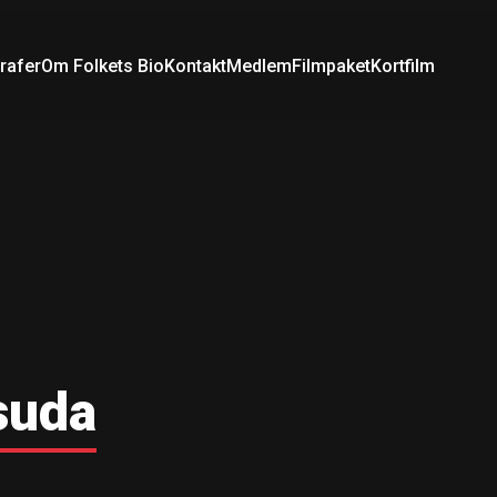
rafer
Om Folkets Bio
Kontakt
Medlem
Filmpaket
Kortfilm
suda