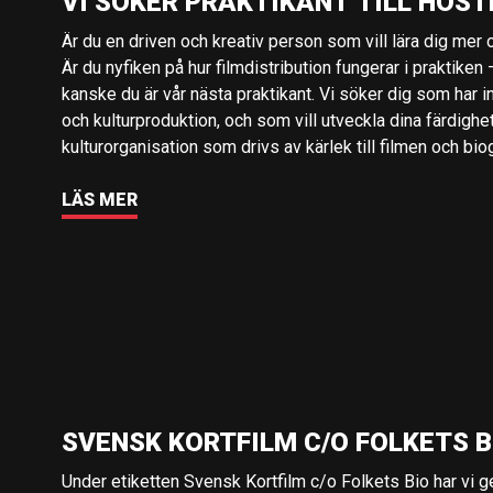
VI SÖKER PRAKTIKANT TILL HÖST
Är du en driven och kreativ person som vill lära dig mer o
Är du nyfiken på hur filmdistribution fungerar i praktiken –
kanske du är vår nästa praktikant. Vi söker dig som har i
och kulturproduktion, och som vill utveckla dina färdighe
kulturorganisation som drivs av kärlek till filmen och bio
LÄS MER
SVENSK KORTFILM C/O FOLKETS B
Under etiketten Svensk Kortfilm c/o Folkets Bio har vi 