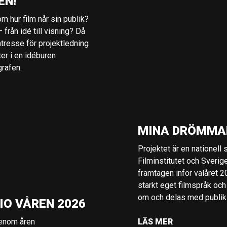
EN!
m hur film når sin publik?
 från idé till visning? Då
ntresse för projektledning
ter i en idéburen
grafen.
MINA DRÖMMA
Projektet är en nationell
Filminstitutet och Sverig
framtagen inför valåret 
starkt eget filmspråk och
om och delas med publik i
IO VÅREN 2026
genom åren
LÄS MER