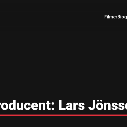
Filmer
Biog
roducent:
Lars Jönss