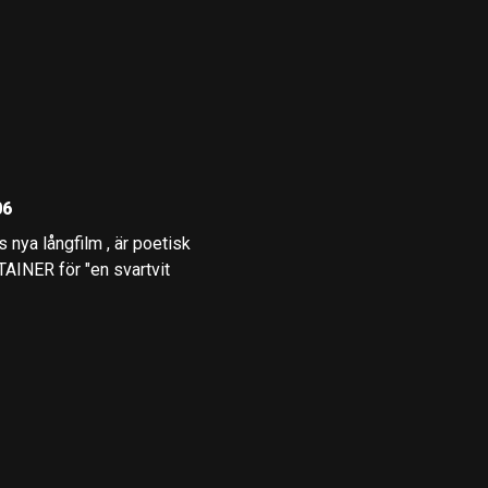
06
ya långfilm , är poetisk
AINER för "en svartvit