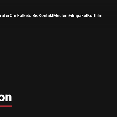
rafer
Om Folkets Bio
Kontakt
Medlem
Filmpaket
Kortfilm
on