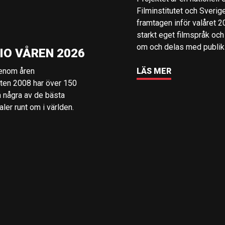
Filminstitutet och Sverig
framtagen inför valåret 
starkt eget filmspråk och
om och delas med publik i
IO VÅREN 2026
genom åren
LÄS MER
rten 2008 har över 150
å några av de bästa
er runt om i världen.