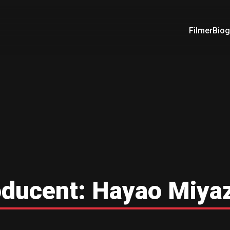
Filmer
Biog
oducent:
Hayao Miyaz