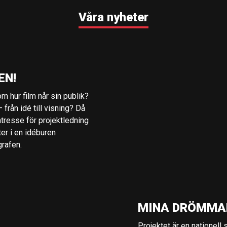
Våra nyheter
EN!
m hur film når sin publik?
 från idé till visning? Då
ntresse för projektledning
ter i en idéburen
grafen.
MINA DRÖMMA
Projektet är en nationell