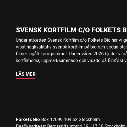
SVENSK KORTFILM C/O FOLKETS B
Under etiketten Svensk Kortfilm c/o Folkets Bio har vi 
visat högkvalitativ svensk kortfilm på bio och sedan sta
filmer ingått i programmet. Under våren 2026 bjuder vi p
kortfilmerna, uppmärksammade och visade på filmfestival
LÄS MER
Folkets Bio
Box 17099 104 62 Stockholm
Besöksadress: Bergsunds strand 39 117 38 Stockholm