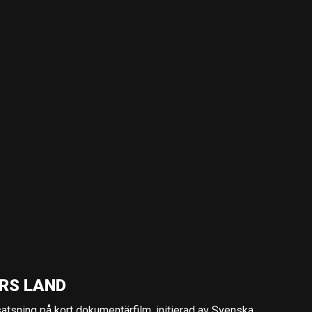
RS LAND
 satsning på kort dokumentärfilm, initierad av Svenska