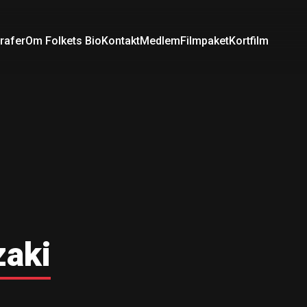
rafer
Om Folkets Bio
Kontakt
Medlem
Filmpaket
Kortfilm
aki