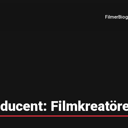
Filmer
Biog
oducent:
Filmkreatör