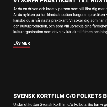
VI SÖKER PRAKTIKANT TILL HÖST
Är du en driven och kreativ person som vill lära dig mer o
Är du nyfiken på hur filmdistribution fungerar i praktiken –
kanske du är vår nästa praktikant. Vi söker dig som har i
och kulturproduktion, och som vill utveckla dina färdighe
kulturorganisation som drivs av kärlek till filmen och bio
LÄS MER
SVENSK KORTFILM C/O FOLKETS B
Under etiketten Svensk Kortfilm c/o Folkets Bio har vi 