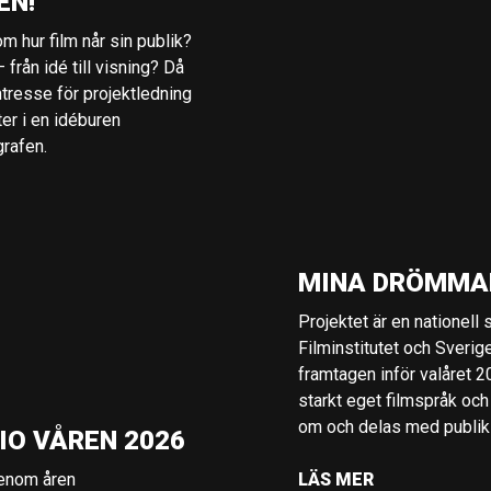
EN!
m hur film når sin publik?
 från idé till visning? Då
ntresse för projektledning
ter i en idéburen
grafen.
MINA DRÖMMA
Projektet är en nationell
Filminstitutet och Sverig
framtagen inför valåret 
starkt eget filmspråk och
om och delas med publik i
IO VÅREN 2026
genom åren
LÄS MER