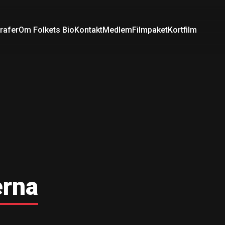
rafer
Om Folkets Bio
Kontakt
Medlem
Filmpaket
Kortfilm
erna