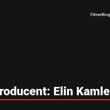
Filmer
Biog
roducent:
Elin Kamle