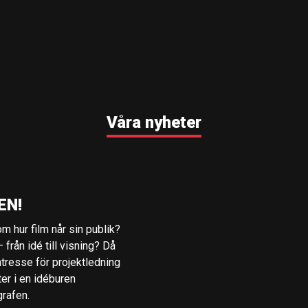
Våra nyheter
EN!
m hur film når sin publik?
 från idé till visning? Då
ntresse för projektledning
ter i en idéburen
grafen.