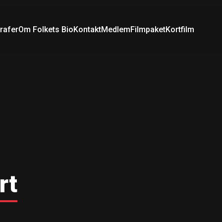
rafer
Om Folkets Bio
Kontakt
Medlem
Filmpaket
Kortfilm
rt