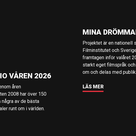
MINA DRÖMMA
Projektet är en nationell
Filminstitutet och Sverig
framtagen inför valåret 
starkt eget filmspråk och
om och delas med publik i
IO VÅREN 2026
genom åren
LÄS MER
rten 2008 har över 150
å några av de bästa
er runt om i världen.