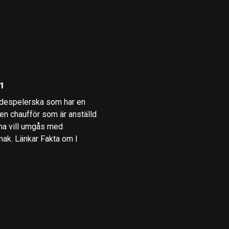
01
kådespelerska som har en
 en chaufför som är anställd
na vill umgås med
mak. Länkar Fakta om I