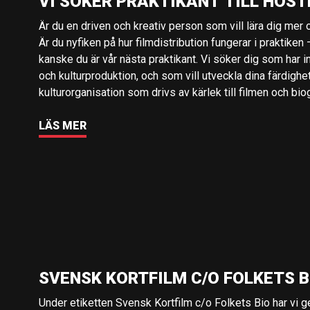
VI SÖKER PRAKTIKANT TILL HÖST
Är du en driven och kreativ person som vill lära dig mer o
Är du nyfiken på hur filmdistribution fungerar i praktiken –
kanske du är vår nästa praktikant. Vi söker dig som har i
och kulturproduktion, och som vill utveckla dina färdighe
kulturorganisation som drivs av kärlek till filmen och bio
LÄS MER
SVENSK KORTFILM C/O FOLKETS B
Under etiketten Svensk Kortfilm c/o Folkets Bio har vi 