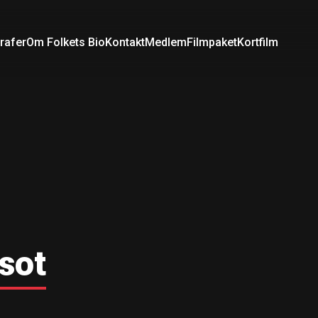
rafer
Om Folkets Bio
Kontakt
Medlem
Filmpaket
Kortfilm
sot