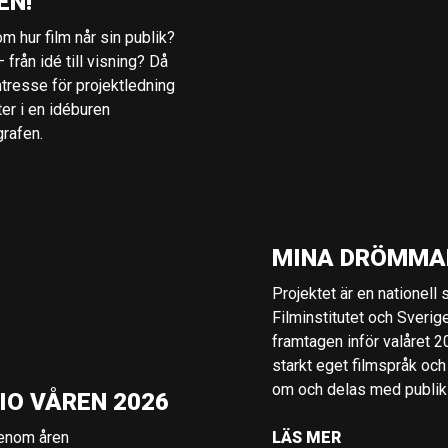
EN!
m hur film når sin publik?
 från idé till visning? Då
ntresse för projektledning
ter i en idéburen
grafen.
MINA DRÖMMA
Projektet är en nationell
Filminstitutet och Sverig
framtagen inför valåret 
starkt eget filmspråk och
om och delas med publik i
IO VÅREN 2026
genom åren
LÄS MER