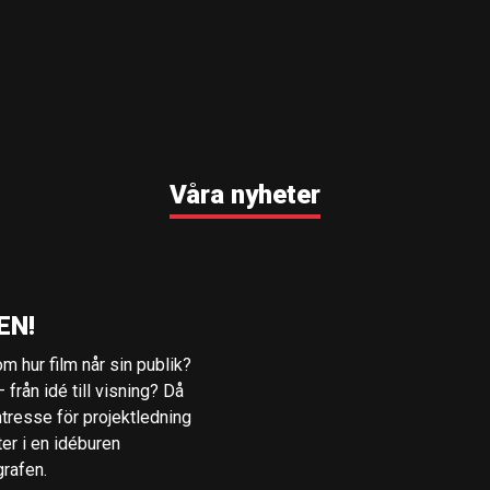
Våra nyheter
EN!
m hur film når sin publik?
 från idé till visning? Då
ntresse för projektledning
ter i en idéburen
grafen.