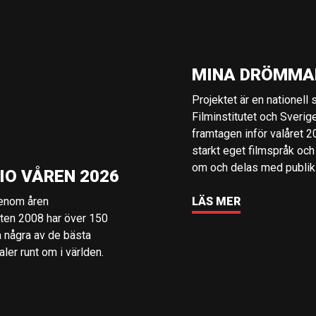
MINA DRÖMMA
Projektet är en nationell
Filminstitutet och Sverig
framtagen inför valåret 
starkt eget filmspråk och
om och delas med publik i
IO VÅREN 2026
genom åren
LÄS MER
rten 2008 har över 150
å några av de bästa
er runt om i världen.