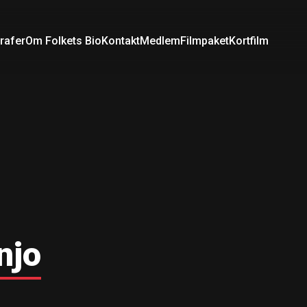
rafer
Om Folkets Bio
Kontakt
Medlem
Filmpaket
Kortfilm
njo