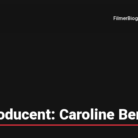
Filmer
Biog
oducent:
Caroline Be