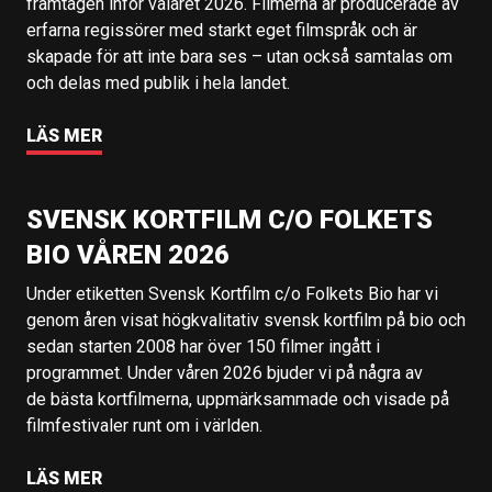
framtagen inför valåret 2026. Filmerna är producerade av
erfarna regissörer med starkt eget filmspråk och är
skapade för att inte bara ses – utan också samtalas om
och delas med publik i hela landet.
LÄS MER
SVENSK KORTFILM C/O FOLKETS
BIO VÅREN 2026
Under etiketten Svensk Kortfilm c/o Folkets Bio har vi
genom åren visat högkvalitativ svensk kortfilm på bio och
sedan starten 2008 har över 150 filmer ingått i
programmet. Under våren 2026 bjuder vi på några av
de bästa kortfilmerna, uppmärksammade och visade på
filmfestivaler runt om i världen.
LÄS MER