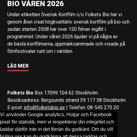
BIO VÅREN 2026
Under etiketten Svensk Kortfilm c/o Folkets Bio har vi
genom åren visat högkvalitativ svensk kortfilm på bio och
sedan starten 2008 har över 150 filmer ingått i
programmet. Under våren 2026 bjuder vi på några av
de bästa kortfilmerna, uppmärksammade och visade på
filmfestivaler runt om i världen.
LÄS MER
Folkets Bio
Box 17099 104 62 Stockholm
Besöksadress: Bergsunds strand 39 117 38 Stockholm
E-post:
info@folketsbio.se
| Telefon: 08-545 275 20
Vi använder Google analytics, Hotjar och Facebook
pixel för statistik, men vi respekterar din integritet och
Följ oss på:
Facebook
&
Instagram
laddar därför inte in det förrän du godkänt. Om du vill
hjälpa oss kan du godkänna att dessa laddas och