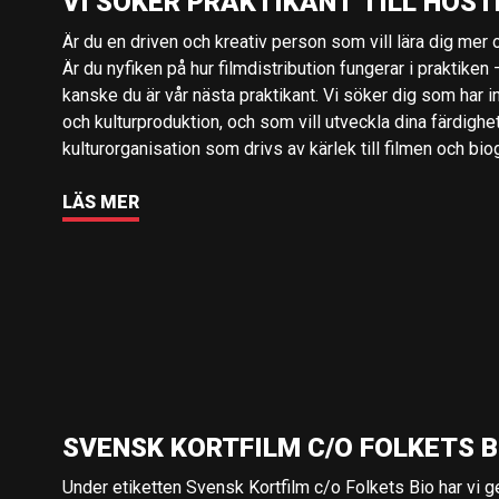
VI SÖKER PRAKTIKANT TILL HÖST
Är du en driven och kreativ person som vill lära dig mer o
Är du nyfiken på hur filmdistribution fungerar i praktiken –
kanske du är vår nästa praktikant. Vi söker dig som har i
och kulturproduktion, och som vill utveckla dina färdighe
kulturorganisation som drivs av kärlek till filmen och bio
LÄS MER
SVENSK KORTFILM C/O FOLKETS B
Under etiketten Svensk Kortfilm c/o Folkets Bio har vi 