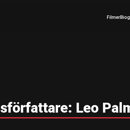
Filmer
Biog
författare:
Leo Pal