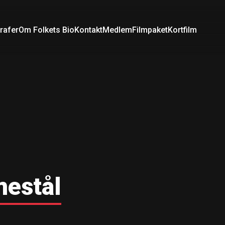
rafer
Om Folkets Bio
Kontakt
Medlem
Filmpaket
Kortfilm
mestål