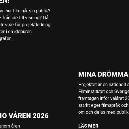
EN!
m hur film når sin publik?
 från idé till visning? Då
ntresse för projektledning
ter i en idéburen
grafen.
MINA DRÖMMA
Projektet är en nationell
Filminstitutet och Sverig
framtagen inför valåret 
starkt eget filmspråk och
om och delas med publik i
IO VÅREN 2026
genom åren
LÄS MER