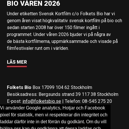
BIO VÅREN 2026
Under etiketten Svensk Kortfilm c/o Folkets Bio har vi
genom åren visat högkvalitativ svensk kortfilm på bio och
sedan starten 2008 har över 150 filmer ingått i
programmet. Under våren 2026 bjuder vi på några av
de bästa kortfilmerna, uppmärksammade och visade på
filmfestivaler runt om i världen.
LÄS MER
Folkets Bio
Box 17099 104 62 Stockholm
Besöksadress: Bergsunds strand 39 117 38 Stockholm
E-post:
info@folketsbio.se
| Telefon: 08-545 275 20
Vi använder Google analytics, Hotjar och Facebook
pixel för statistik, men vi respekterar din integritet och
Följ oss på:
Facebook
&
Instagram
laddar därför inte in det förrän du godkänt. Om du vill
hjälpa oss kan du godkänna att dessa laddas och