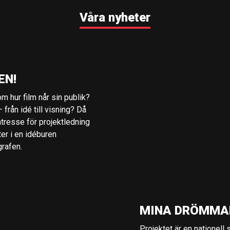
Våra nyheter
EN!
m hur film når sin publik?
 från idé till visning? Då
ntresse för projektledning
ter i en idéburen
grafen.
MINA DRÖMMA
Projektet är en nationell