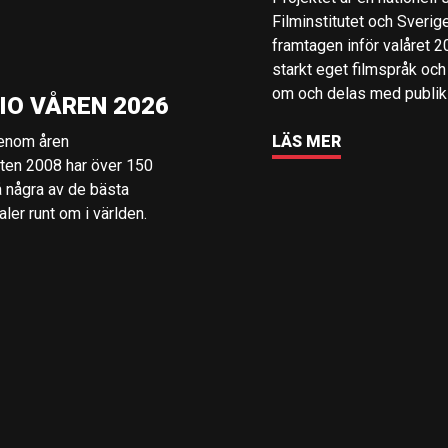
Filminstitutet och Sverig
framtagen inför valåret 
starkt eget filmspråk och
om och delas med publik i
IO VÅREN 2026
genom åren
LÄS MER
rten 2008 har över 150
å några av de bästa
er runt om i världen.