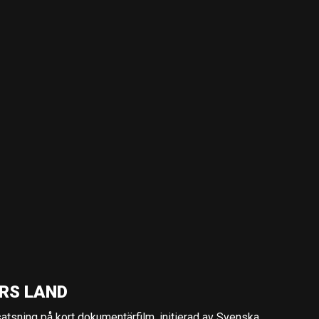
RS LAND
 satsning på kort dokumentärfilm, initierad av Svenska