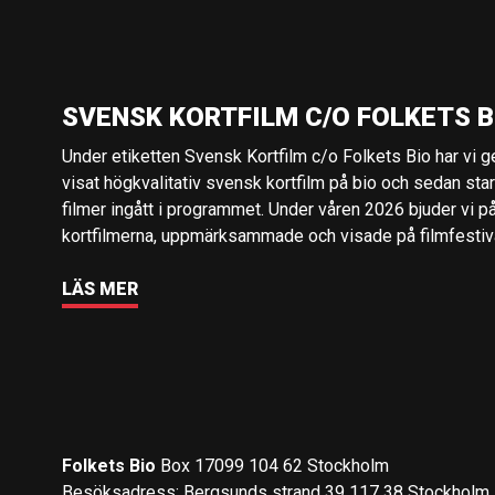
SVENSK KORTFILM C/O FOLKETS B
Under etiketten Svensk Kortfilm c/o Folkets Bio har vi 
visat högkvalitativ svensk kortfilm på bio och sedan sta
filmer ingått i programmet. Under våren 2026 bjuder vi p
kortfilmerna, uppmärksammade och visade på filmfestival
LÄS MER
Folkets Bio
Box 17099 104 62 Stockholm
Besöksadress: Bergsunds strand 39 117 38 Stockholm