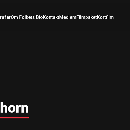
rafer
Om Folkets Bio
Kontakt
Medlem
Filmpaket
Kortfilm
nhorn