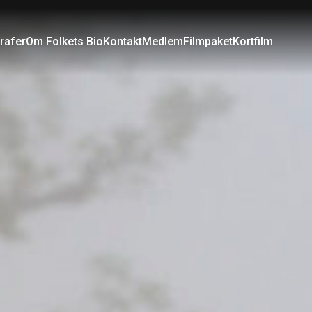
rafer
Om Folkets Bio
Kontakt
Medlem
Filmpaket
Kortfilm