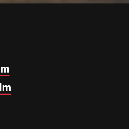
lm
ilm