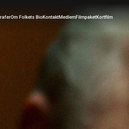
rafer
Om Folkets Bio
Kontakt
Medlem
Filmpaket
Kortfilm