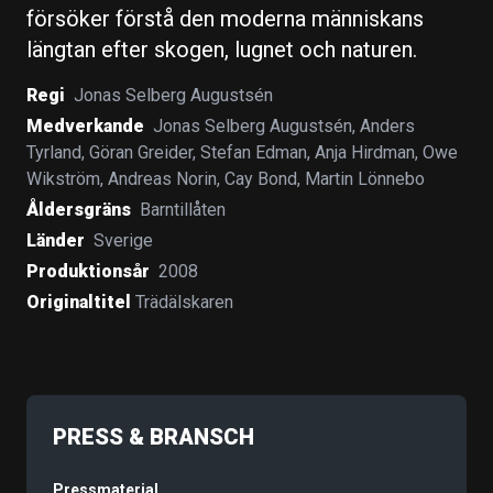
försöker förstå den moderna människans
längtan efter skogen, lugnet och naturen.
Regi
Jonas Selberg Augustsén
Medverkande
Jonas Selberg Augustsén
,
Anders
Tyrland
,
Göran Greider
,
Stefan Edman
,
Anja Hirdman
,
Owe
Wikström
,
Andreas Norin
,
Cay Bond
,
Martin Lönnebo
Åldersgräns
Barntillåten
Länder
Sverige
Produktionsår
2008
Originaltitel
Trädälskaren
PRESS & BRANSCH
Pressmaterial