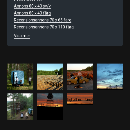
Annons 80 x 43 sv/v
Annons 80 x 43 färg
Recensionsannons 70 x 65 färg
Recensionsannons 70 x 110 färg
Annons 34 x 34 färg
Visa mer
Annons 72 x 20 färg
Annons 70 x 65 färg
Annons 70 x 110 färg
Presstext & produktionsuppgifter
Recensionsannons 70 x 43 färg
Filmnummer
9251