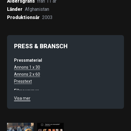
Åldersgräns
från 11 år
Länder
Afghanistan
Produktionsår
2003
PRESS & BRANSCH
Pressmaterial
Annons 1 x 30
Annons 2 x 60
Presstext
Filmnummer
797
Visa mer