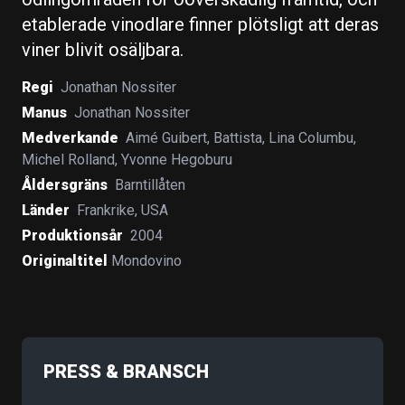
etablerade vinodlare finner plötsligt att deras
viner blivit osäljbara.
Regi
Jonathan Nossiter
Manus
Jonathan Nossiter
Medverkande
Aimé Guibert
,
Battista
,
Lina Columbu
,
Michel Rolland
,
Yvonne Hegoburu
Åldersgräns
Barntillåten
Länder
Frankrike
,
USA
Produktionsår
2004
Originaltitel
Mondovino
PRESS & BRANSCH